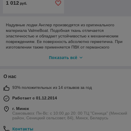
1 012
руб.
Надувные лодки Англер производятся из оригинального
материала ValmeBoat. Подобная ткань отличается
эластичностью и обладает устойчивостью к механическим
повреждениям. Ее поверхность абсолютно герметична. При
изготовлении также применяется ПВХ от германского
производителя HeyTex и армированный материал корейской
Показать всё
компании Hanwa. При комплектации шлюпок используется
итальянская фурнитура, обладающая привлекательным
дизайном. Дно судна представлено либо плоским дном, либо
надувным килем.
О нас
93% положительных из 14 отзывов за год
Работает с 01.12.2014
г. Минск
Самовывоз: Пн-Вс: с 10:00 до 20: 00 ТЦ "Сеница" (Минский
район, Сеницкий сельсовет, 84), Минск, Беларусь
Контакты