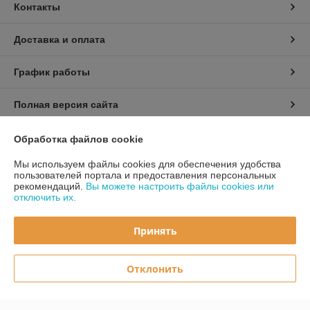
Контакты
Доставка и оплата
График работы
Полная версия сайта
Политика обработки cookies
Обработка файлов cookie
Мы используем файлы cookies для обеспечения удобства
Сайт создан на платформе Deal.by
пользователей портала и предоставления персональных
рекомендаций.
Вы можете настроить файлы cookies или
отключить их.
Принять
Информация для покупателя
Отклонить
Юридическое лицо:
ООО «Первый лодочный»
ул. Сухаревская, ДОМ 16, пом. 16, 220019