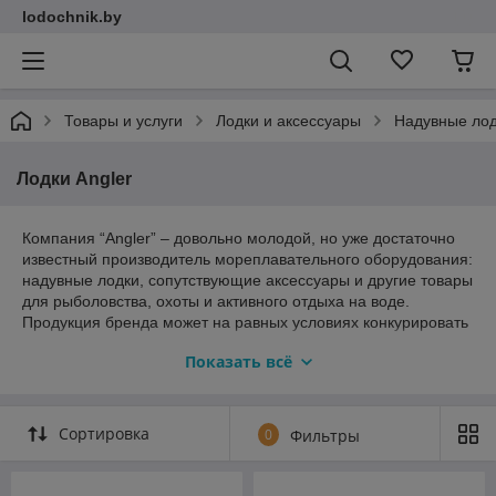
lodochnik.by
Товары и услуги
Лодки и аксессуары
Надувные ло
Лодки Angler
Компания “Angler” – довольно молодой, но уже достаточно
известный производитель мореплавательного оборудования:
надувные лодки, сопутствующие аксессуары и другие товары
для рыболовства, охоты и активного отдыха на воде.
Продукция бренда может на равных условиях конкурировать
с изделиями известных европейских концернов. Среди
Показать всё
основных преимуществ шлюпок Англер (с опцией под мотор)
обычно выделяют: высокую маневренность,
непотопляемость и удобство в эксплуатации. Модельный ряд
серии разбит на несколько типов водоплавательного
Сортировка
0
Фильтры
транспорта. Каждое судно отличается от других
неповторимыми эксплуатационными параметрами:
вместительность, комплектация, особенность конструкции,