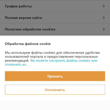
График работы
Полная версия сайта
Политика обработки cookies
Сайт создан на платформе Deal.by
Обработка файлов cookie
Мы используем файлы cookies для обеспечения удобства
пользователей портала и предоставления персональных
рекомендаций.
Вы можете настроить файлы cookies или
отключить их.
Информация для покупателя
Принять
Юридическое лицо:
ООО «Первый лодочный»
ул. Сухаревская, ДОМ 16, пом. 16, 220019
Отклонить
Регистрационный номер ЕГР: 192849314
УНП: 192849314
Регистрационный орган: Минский горисполком