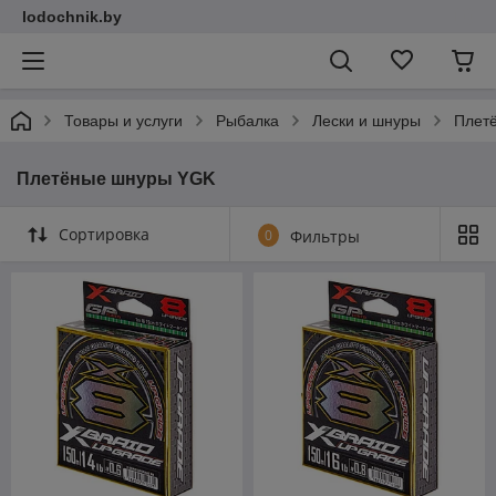
lodochnik.by
Товары и услуги
Рыбалка
Лески и шнуры
Плет
Плетёные шнуры YGK
Сортировка
0
Фильтры