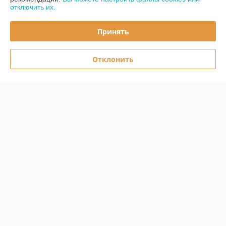
отключить их.
График работы
Принять
Полная версия сайта
Отклонить
Политика обработки cookies
Сайт создан на платформе Deal.by
Информация для покупателя
Юридическое лицо:
ООО «Первый лодочный»
ул. Сухаревская, ДОМ 16, пом. 16, 220019
Регистрационный номер ЕГР: 192849314
УНП: 192849314