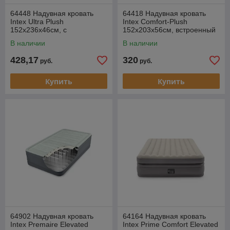
64448 Надувная кровать
64418 Надувная кровать
Intex Ultra Plush
Intex Comfort-Plush
152х236х46см, с
152х203х56см, встроенный
встроенным насосом 220-
насос 220V
В наличии
В наличии
240V
428,17
320
руб.
руб.
Купить
Купить
64902 Надувная кровать
64164 Надувная кровать
Intex Premaire Elevated
Intex Prime Comfort Elevated