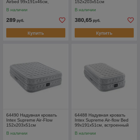
Airbed 99х191х46см,
152х203х51см
встроенный насос 220V
В наличии
В наличии
289
380,65
руб.
руб.
Купить
Купить
64490 Надувная кровать
64488 Надувная кровать
Intex Supreme Air-Flow
Intex Supreme Air-flow Bed
152х203х51см
99х191х51см, встроенный
насос 220V
В наличии
В наличии