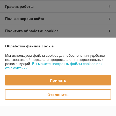
График работы
Полная версия сайта
Политика обработки cookies
Сайт создан на платформе Deal.by
Обработка файлов cookie
Мы используем файлы cookies для обеспечения удобства
пользователей портала и предоставления персональных
рекомендаций.
Вы можете настроить файлы cookies или
отключить их.
Информация для покупателя
Принять
Юридическое лицо:
ООО «Первый лодочный»
ул. Сухаревская, ДОМ 16, пом. 16, 220019
Отклонить
Регистрационный номер ЕГР: 192849314
УНП: 192849314
Регистрационный орган: Минский горисполком