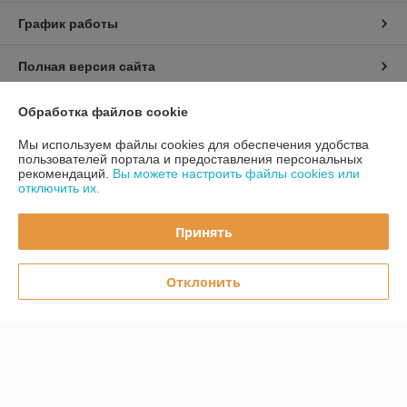
График работы
Полная версия сайта
Политика обработки cookies
Обработка файлов cookie
Мы используем файлы cookies для обеспечения удобства
Сайт создан на платформе Deal.by
пользователей портала и предоставления персональных
рекомендаций.
Вы можете настроить файлы cookies или
отключить их.
Принять
Информация для покупателя
Отклонить
Юридическое лицо:
ООО «Первый лодочный»
ул. Сухаревская, ДОМ 16, пом. 16, 220019
Регистрационный номер ЕГР: 192849314
УНП: 192849314
Регистрационный орган: Минский горисполком