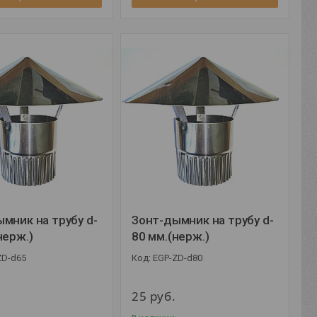
мник на трубу d-
Зонт-дымник на трубу d-
нерж.)
80 мм.(нерж.)
ZD-d65
EGP-ZD-d80
25
руб.