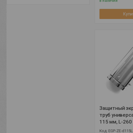
В наличии
Купи
Защитный эк
труб универс
115 мм, L-260
EGP-ZE-d115L