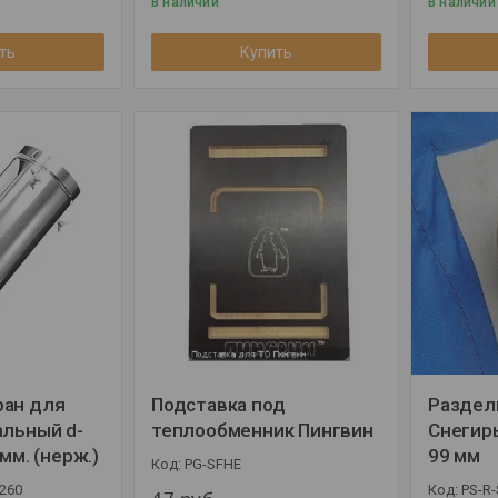
В наличии
В наличии
ть
Купить
ран для
Подставка под
Раздел
альный d-
теплообменник Пингвин
Снегирь
 мм. (нерж.)
99 мм
PG-SFHE
260
PS-R