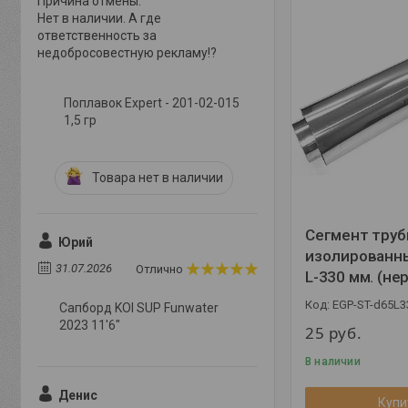
Причина отмены:
Нет в наличии. А где
ответственность за
недобросовестную рекламу!?
Поплавок Expert - 201-02-015
1,5 гр
Товара нет в наличии
Сегмент тру
Юрий
изолированны
31.07.2026
Отлично
L-330 мм. (не
EGP-ST-d65L3
Сапборд KOI SUP Funwater
2023 11'6"
25
руб.
В наличии
Денис
Купи