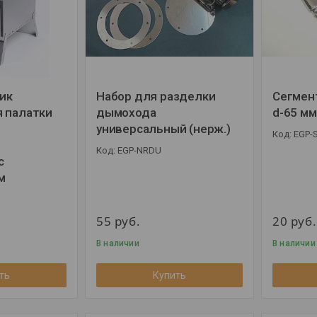
ик
Набор для разделки
Сегмент
 палатки
дымохода
d-65 мм
универсальный (нерж.)
EGP-
EGP-NRDU
с
м
55
руб.
20
руб.
В наличии
В наличии
ть
Купить