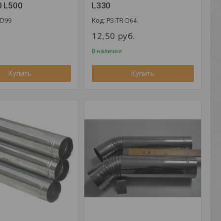
0 L500
L330
-D99
PS-TR-D64
12,50
руб.
В наличии
Купить
Купить