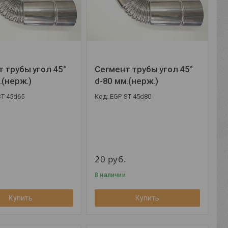
 трубы угол 45°
Сегмент трубы угол 45°
.(нерж.)
d-80 мм.(нерж.)
ST-45d65
EGP-ST-45d80
20
руб.
В наличии
Купить
Купить