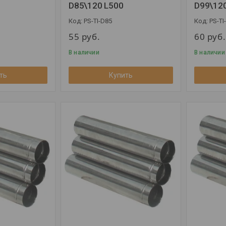
D85\120 L500
D99\12
PS-TI-D85
PS-TI
55
руб.
60
руб.
В наличии
В наличии
ть
Купить