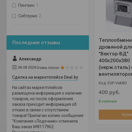
Пингвин
1
Сибтермо
2
Теплообменн
дровяной для
"Вектор-ВД"
Александр
400х200х380
(нерж.сталь) 
06.08.2026
Очень плохо
вентиляторо
Сделка на маркетплейсе Deal.by
EGP-VekBD
На сайтах маркетплейсов
400
руб.
размещена информация о наличии
товаров, но после оформления
В наличии
заказа приходит информация об
отказе в связи с отсутствием
Купи
товара! Прилагаю копию сообщения
"Компания «Лодочник» отменила
Ваш заказ №8117962.