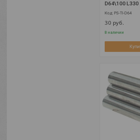
D64\100 L330
PS-TI-D64
30
руб.
В наличии
Купи