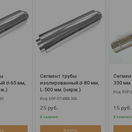
бы
Сегмент трубы
Сегмент
й d-65 мм,
изолированный d-80 мм,
330 мм.
рж.)
L-500 мм. (нерж.)
EGP-
30
EGP-ST-d80L500
25
руб.
15
руб.
В наличии
В наличии
ть
Купить