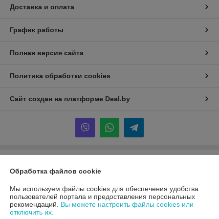
Доставка и оплата
График работы
Полная версия сайта
Политика обработки cookies
Сайт создан на платформе Deal.by
Информация для покупателя
Обработка файлов cookie
Юридическое лицо:
ООО «Первый лодочный»
ул. Сухаревская, ДОМ 16, пом. 16, 220019
Мы используем файлы cookies для обеспечения удобства
пользователей портала и предоставления персональных
Регистрационный номер ЕГР: 192849314
рекомендаций.
Вы можете настроить файлы cookies или
отключить их.
УНП: 192849314