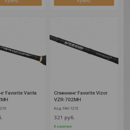
Купить
Купить
г Favorite Varita
Спиннинг Favorite Vizor
2MH
VZR-702MH
1270
FAV-1272
б.
321
руб.
В наличии