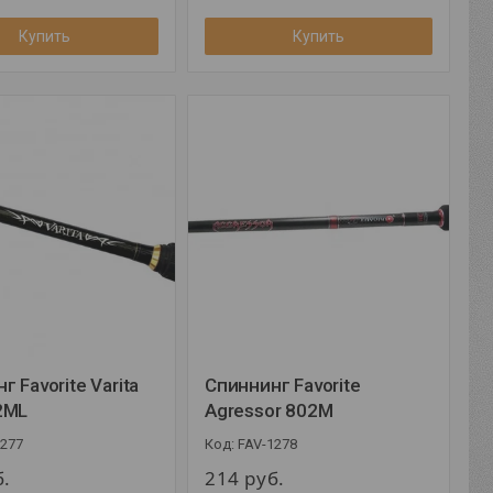
Купить
Купить
г Favorite Varita
Спиннинг Favorite
2ML
Agressor 802M
1277
FAV-1278
б.
214
руб.