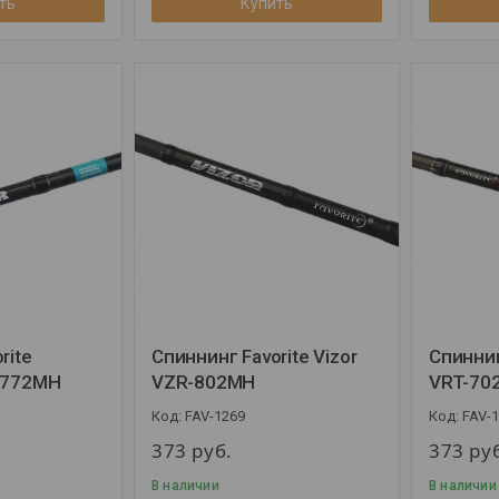
ть
Купить
rite
Спиннинг Favorite Vizor
Спиннин
-772MH
VZR-802MH
VRT-70
FAV-1269
FAV-
373
руб.
373
ру
В наличии
В наличии