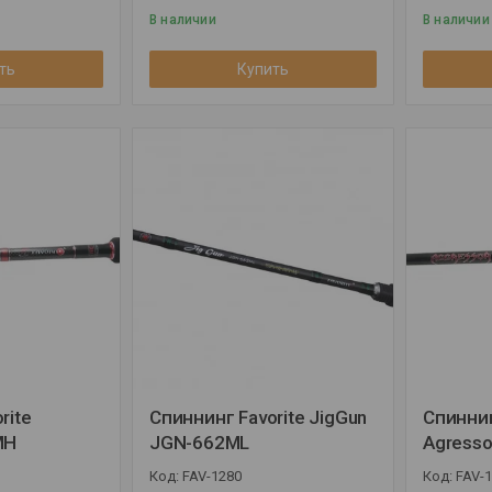
В наличии
В наличии
ть
Купить
rite
Спиннинг Favorite JigGun
Спиннин
MH
JGN-662ML
Agresso
FAV-1280
FAV-