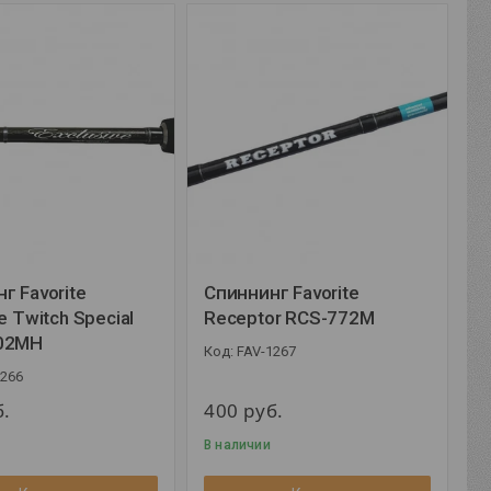
г Favorite
Спиннинг Favorite
e Twitch Special
Receptor RCS-772M
02MH
FAV-1267
1266
б.
400
руб.
В наличии