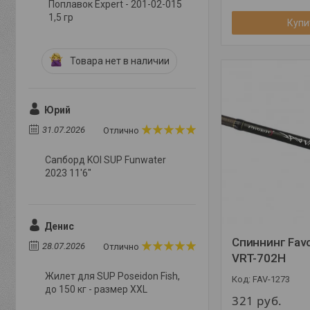
Поплавок Expert - 201-02-015
1,5 гр
Купи
Товара нет в наличии
Юрий
31.07.2026
Отлично
Сапборд KOI SUP Funwater
2023 11'6"
Денис
Спиннинг Favor
28.07.2026
Отлично
VRT-702H
Жилет для SUP Poseidon Fish,
FAV-1273
до 150 кг - размер XXL
321
руб.