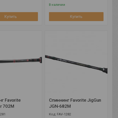
В наличии
Купить
Купить
г Favorite
Спиннинг Favorite JigGun
r 702M
JGN-682M
1281
FAV-1282