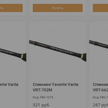
ть
Купить
ite Varita
Спиннинг Favorite Varita
Спиннин
VRT-702M
VRT-66
FAV-1274
FAV-
321
руб.
267
ру