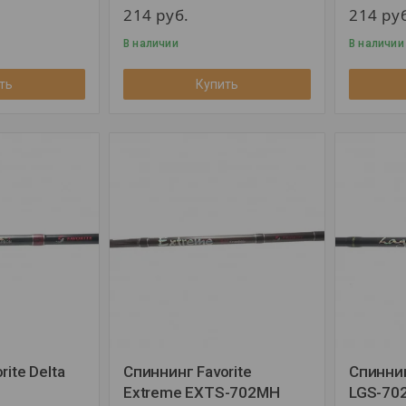
214
руб.
214
ру
В наличии
В наличии
ть
Купить
ite Delta
Спиннинг Favorite
Спиннин
Extreme EXTS-702MH
LGS-70