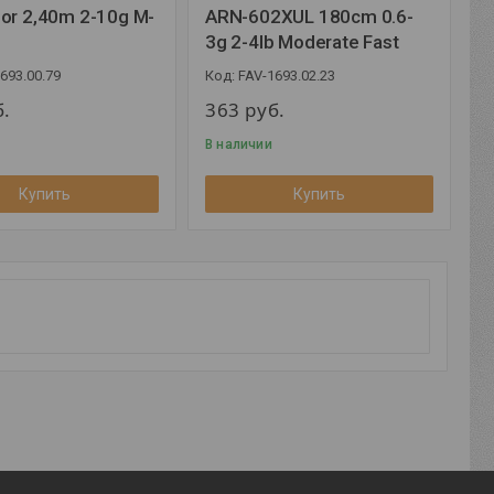
or 2,40m 2-10g M-
ARN-602XUL 180cm 0.6-
3g 2-4lb Moderate Fast
693.00.79
FAV-1693.02.23
б.
363
руб.
В наличии
Купить
Купить