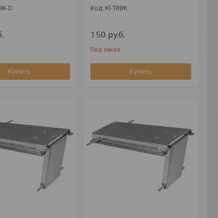
BK-D
Kl-TRBK
б.
150
руб.
Под заказ
Купить
Купить