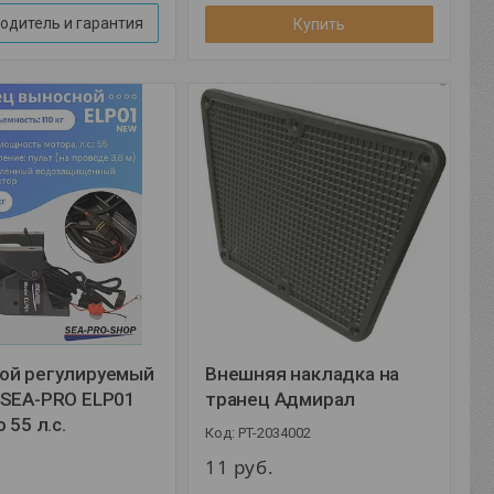
одитель и гарантия
Купить
ой регулируемый
Внешняя накладка на
 SEA-PRO ELP01
транец Адмирал
 55 л.с.
PT-2034002
1
11
руб.