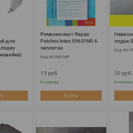
Ремкомплект Repair
Навесн
ый для
Patches Intex 59631NP, 6
лодок S
 лодку
заплаток
SH-T
жавейка)
IN-59631NP
13
руб.
50
руб.
В наличии
В наличии
ть
Купить