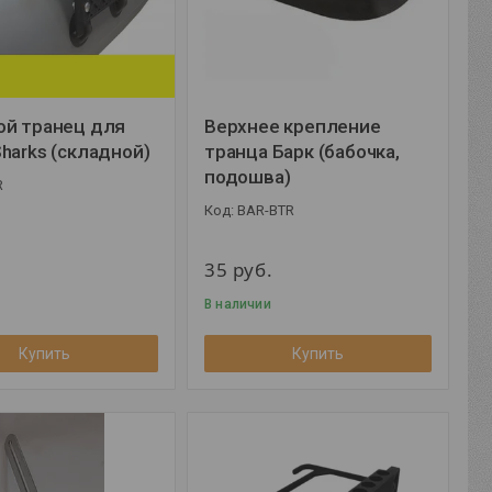
ой транец для
Верхнее крепление
harks (складной)
транца Барк (бабочка,
подошва)
R
BAR-BTR
35
руб.
В наличии
Купить
Купить