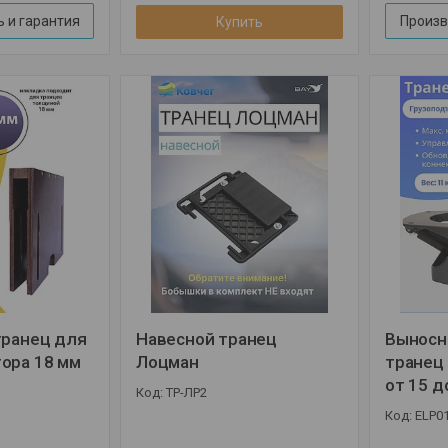
 и гарантия
Произв
Купить
транец для
Навесной транец
Выносн
ора 18 мм
Лоцман
транец
от 15 до
ТР-ЛР2
ELP0