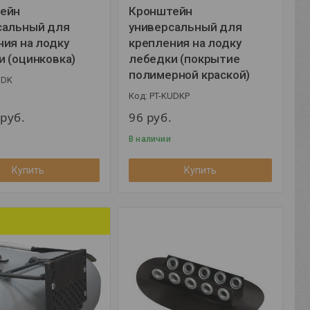
ейн
Кронштейн
сальный для
универсальный для
ния на лодку
крепления на лодку
и (оцинковка)
лебедки (покрытие
полимерной краской)
UDK
PT-KUDKP
0
руб.
96
руб.
В наличии
Купить
Купить