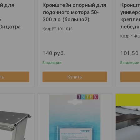
й для
Кронштейн опорный для
Кроншт
лодочного мотора 50-
универ
о
300 л.с. (большой)
крепле
 Ондатра
лебедк
PT-1011013
PT-K
140
руб.
101,5
В наличии
В наличии
ть
Купить