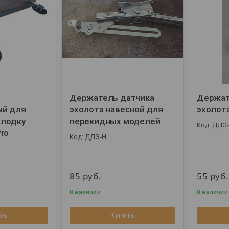
Держатель датчика
Держат
ый для
эхолота навесной для
эхолот
 лодку
перекидных моделей
ДДЭ-
ro
ДДЭ-Н
85
руб.
55
руб.
В наличии
В наличии
ть
Купить