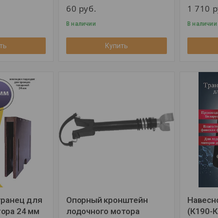
60
руб.
1 710
р
В наличии
В наличии
ть
Купить
транец для
Опорный кронштейн
Навесно
ора 24 мм
лодочного мотора
(К190-К