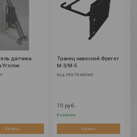
ель датчика
Транец навесной Фрегат
а Уголок
М-3/М-5
У
FRG-TR-M3/M5
70
руб.
В наличии
Купить
Купить