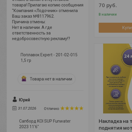
70
руб.
товара! Прилагаю копию сообщения
"Компания «Лодочник» отменила
В наличии
Ваш заказ №8117962.
Причина отмены:
Нет в наличии. А где
Купи
ответственность за
недобросовестную рекламу!?
Поплавок Expert - 201-02-015
1,5 гр
Товара нет в наличии
Юрий
31.07.2026
Отлично
Накладка на 
Сапборд KOI SUP Funwater
2023 11'6"
поднятия мот