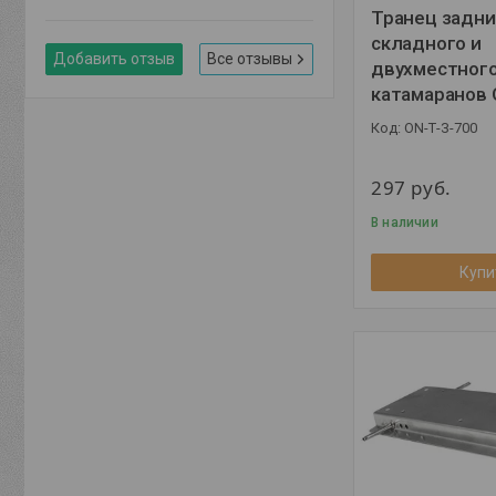
Транец задни
складного и
Добавить отзыв
Все отзывы
двухместног
катамаранов
ON-Т-З-700
297
руб.
В наличии
Купи