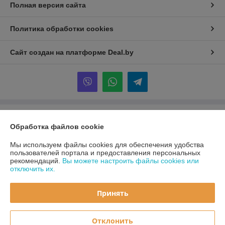
Полная версия сайта
Политика обработки cookies
Сайт создан на платформе Deal.by
Информация для покупателя
Обработка файлов cookie
Юридическое лицо:
ООО «Первый лодочный»
ул. Сухаревская, ДОМ 16, пом. 16, 220019
Мы используем файлы cookies для обеспечения удобства
пользователей портала и предоставления персональных
Регистрационный номер ЕГР: 192849314
рекомендаций.
Вы можете настроить файлы cookies или
отключить их.
УНП: 192849314
Регистрационный орган: Минский горисполком
Принять
Дата регистрации компании: 05.03.2024
Отклонить
Местонахождение книги жалоб и предложений: ул. Сухаревская, ДОМ