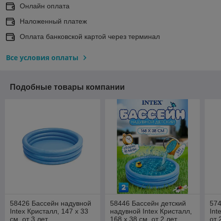
Онлайн оплата
Наложенный платеж
Оплата банковской картой через терминал
Все условия оплаты
Подобные товары компании
58426 Бассейн надувной
58446 Бассейн детский
574
Intex Кристалл, 147 х 33
надувной Intex Кристалл,
Int
см, от 3 лет
168 х 38 см, от 2 лет
от 