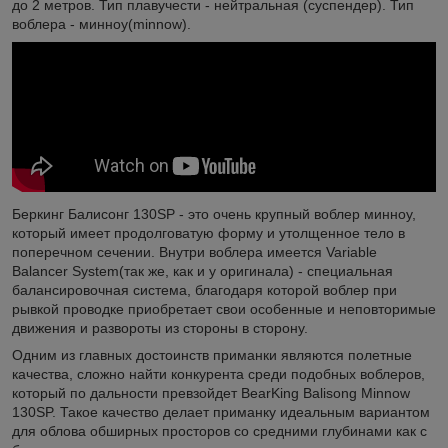
до 2 метров. Тип плавучести - нейтральная (суспендер). Тип
воблера - минноу(minnow).
Беркинг Балисонг 130SP - это очень крупный воблер минноу,
который имеет продолговатую форму и утолщенное тело в
поперечном сечении. Внутри воблера имеется Variable
Balancer System(так же, как и у оригинала) - специальная
балансировочная система, благодаря которой воблер при
рывкой проводке приобретает свои особенные и неповторимые
движения и развороты из стороны в сторону.
Одним из главных достоинств приманки являются полетные
качества, сложно найти конкурента среди подобных воблеров,
который по дальности превзойдет BearKing Balisong Minnow
130SP. Такое качество делает приманку идеальным вариантом
для облова обширных просторов со средними глубинами как с