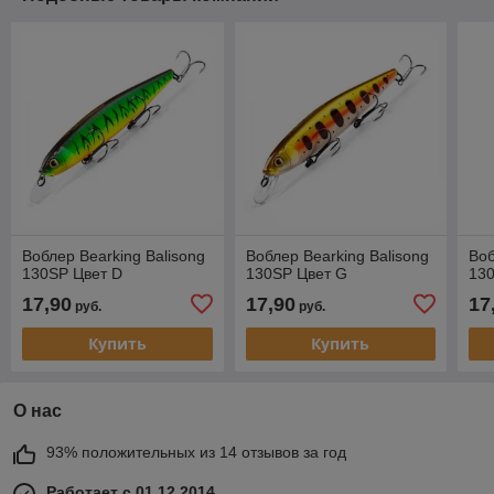
Воблер Bearking Balisong
Воблер Bearking Balisong
Воб
130SP Цвет D
130SP Цвет G
130
17,90
17,90
17
руб.
руб.
Купить
Купить
О нас
93% положительных из 14 отзывов за год
Работает с 01.12.2014