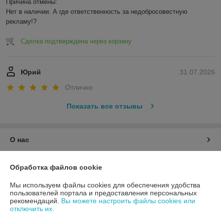
Причина отмены:

Нет в наличии. А где ответственность за недобросовестную 
рекламу!?
Сделка подтверждена через корзину
Юрий
31.07.2026
Отлично
Показать все отзывы
О нас
Контакты
Обработка файлов cookie
Мы используем файлы cookies для обеспечения удобства
Доставка и оплата
пользователей портала и предоставления персональных
рекомендаций.
Вы можете настроить файлы cookies или
отключить их.
График работы