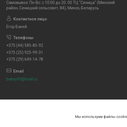
Самовывоз: Пн-Вс: с 10:00 до 20: 00 ТЦ "Сеница" (Минский
район, Сеницкий сельсовет, 84), Минск, Беларусь
Егор Бакей
+375 (44) 585-85-92
+375 (25) 925-99-31
+375 (29) 649-14-78
bakey93@mail.ru
Мы используем файлы cookie