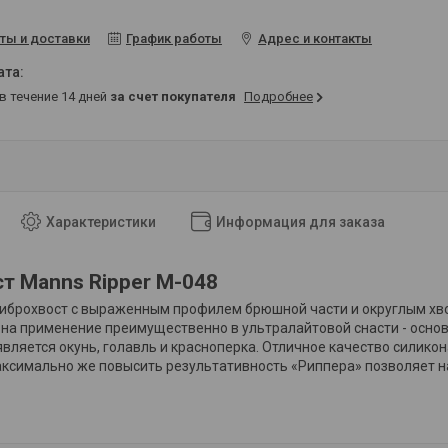
ты и доставки
График работы
Адрес и контакты
 в течение 14 дней
за счет покупателя
Подробнее
Характеристики
Информация для заказа
т Manns Ripper M-048
виброхвост с выраженным профилем брюшной части и округлым хв
на применение преимущественно в ультралайтовой снасти - осно
вляется окунь, голавль и красноперка. Отличное качество силико
аксимально же повысить результативность «Риппера» позволяет н