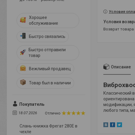
Условия опла
Хорошее
обслуживание
возврат товара
Быстро связались
Быстро отправили
товар
Описание
Вежливый продавец
Товар был в наличии
Виброхвос
Классический 
ориентирована 
Покупатель
модификации, я
любого типа, м
18.07.2026
Отлично
Слань-книжка Фрегат 280E в
чехле