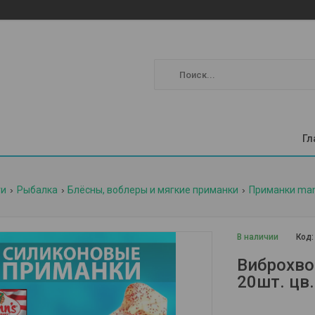
Гл
ги
Рыбалка
Блёсны, воблеры и мягкие приманки
Приманки man
В наличии
Код
Виброхвос
20шт. цв