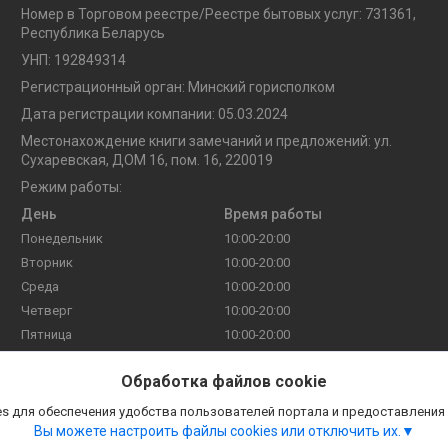
Номер в Торговом реестре/Реестре бытовых услуг: 731361,
Республика Беларусь
УНП: 192849314
Регистрационный орган: Минский горисполком
Дата регистрации компании: 05.03.2024
Местонахождение книги замечаний и предложений: ул.
Сухаревская, ДОМ 16, пом. 16, 220019
Режим работы:
День
Время работы
Понедельник
10:00-20:00
Вторник
10:00-20:00
Среда
10:00-20:00
Четверг
10:00-20:00
Пятница
10:00-20:00
Суббота
10:00-20:00
Обработка файлов cookie
Воскресенье
10:00-20:00
s для обеспечения удобства пользователей портала и предоставления
Вы можете настроить файлы cookies или отключить их.