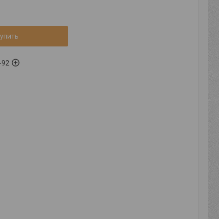
упить
-92