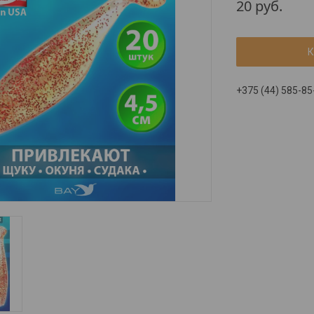
20
руб.
К
+375 (44) 585-85