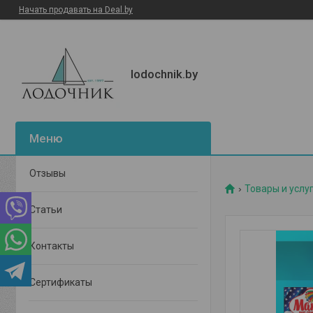
Начать продавать на Deal.by
lodochnik.by
Отзывы
Товары и услу
Статьи
Контакты
Сертификаты