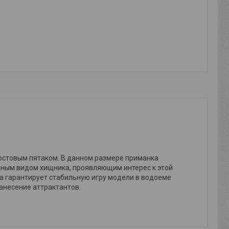
остовым пятаком. В данном размере приманка
вным видом хищника, проявляющим интерес к этой
на гарантирует стабильную игру модели в водоеме
анесение аттрактантов.