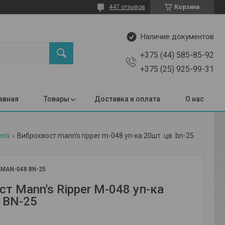
447 отзывов
Корзина
Наличие документов
+375 (44) 585-85-92
+375 (25) 925-99-31
авная
Товары
Доставка и оплата
О нас
n's
Виброхвост mann's ripper m-048 уп-ка 20шт. цв. bn-25
:
MAN-048 BN-25
т Mann's Ripper M-048 уп-ка
. BN-25