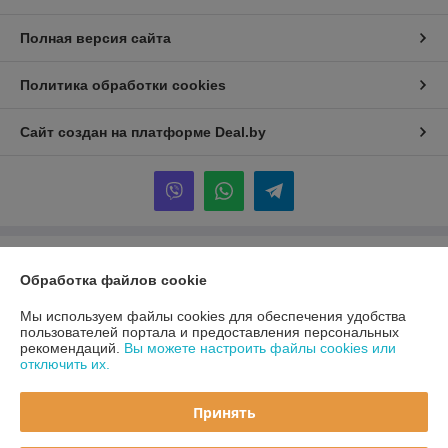
Полная версия сайта
Политика обработки cookies
Сайт создан на платформе Deal.by
Информация для покупателя
Обработка файлов cookie
Юридическое лицо:
ООО «Первый лодочный»
ул. Сухаревская, ДОМ 16, пом. 16, 220019
Мы используем файлы cookies для обеспечения удобства
пользователей портала и предоставления персональных
Регистрационный номер ЕГР: 192849314
рекомендаций.
Вы можете настроить файлы cookies или
отключить их.
УНП: 192849314
Регистрационный орган: Минский горисполком
Принять
Дата регистрации компании: 05.03.2024