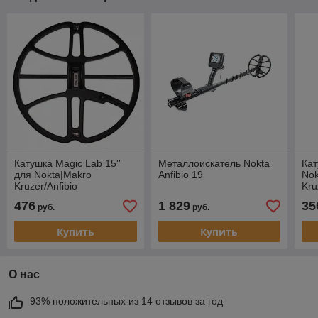
Катушка Magic Lab 15''
Металлоискатель Nokta
Кат
для Nokta|Makro
Anfibio 19
Nok
Kruzer/Anfibio
Kru
476
1 829
35
руб.
руб.
Купить
Купить
О нас
93% положительных из 14 отзывов за год