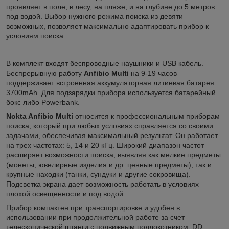
проявляет в поле, в лесу, на пляже, и на глубине до 5 метров
под водой. Выбор нужного режима поиска из девяти
возможных, позволяет максимально адаптировать прибор к
условиям поиска.
В комплект входят беспроводные наушники и USB кабель.
Беспрерывную работу
Anfibio Multi
на 9-19 часов
поддерживает встроенная аккумуляторная литиевая батарея
3700mAh. Для подзарядки прибора используется батарейный
бокс либо Powerbank.
Nokta Anfibio Multi
относится к профессиональным приборам
поиска, который при любых условиях справляется со своими
задачами, обеспечивая максимальный результат. Он работает
на трех частотах: 5, 14 и 20 кГц. Широкий диапазон частот
расширяет возможности поиска, выявляя как мелкие предметы
(монеты, ювелирные изделия и др. ценные предметы), так и
крупные находки (танки, сундуки и другие сокровища).
Подсветка экрана дает возможность работать в условиях
плохой освещенности и под водой.
Прибор компактен при транспортировке и удобен в
использовании при продолжительной работе за счет
телескопической штанги с подвижным подлокотником. DD