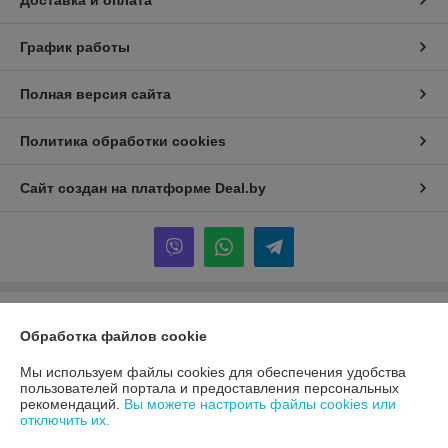
Доставка и оплата
График работы
Полная версия сайта
Политика обработки cookies
Сайт создан на платформе Deal.by
Информация для покупателя
Обработка файлов cookie
Юридическое лицо:
ООО «Первый лодочный»
ул. Сухаревская, ДОМ 16, пом. 16, 220019
Мы используем файлы cookies для обеспечения удобства
пользователей портала и предоставления персональных
Регистрационный номер ЕГР: 192849314
рекомендаций.
Вы можете настроить файлы cookies или
отключить их.
УНП: 192849314