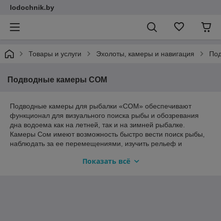
lodochnik.by
Товары и услуги
Эхолоты, камеры и навигация
Под
Подводные камеры СОМ
Подводные камеры для рыбалки «СОМ» обеспечивают
функционал для визуального поиска рыбы и обозревания
дна водоема как на летней, так и на зимней рыбалке.
Камеры Сом имеют возможность быстро вести поиск рыбы,
наблюдать за ее перемещениями, изучить рельеф и
структуру дна водоема, наличие водорослей, коряг и других
Показать всё
предметов, а также видеть игру снасти и реакцию рыбы на
нее.